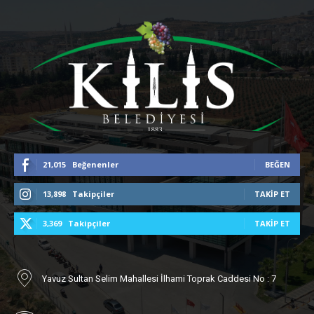
21,015
Beğenenler
BEĞEN
13,898
Takipçiler
TAKIP ET
3,369
Takipçiler
TAKIP ET
Yavuz Sultan Selim Mahallesi İlhami Toprak Caddesi No : 7