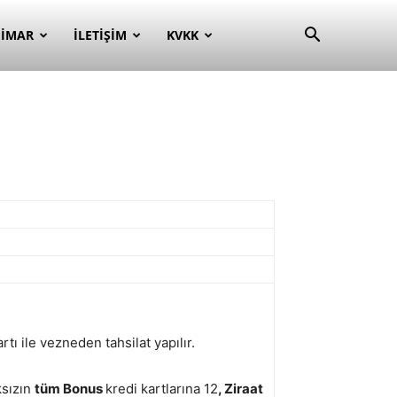
– İMAR
İLETIŞIM
KVKK
rtı ile vezneden tahsilat yapılır.
ksızın
tüm Bonus
kredi kartlarına 12
, Ziraat