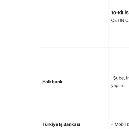
10-KİLİ
ÇETİN C
-Şube, i
Halkbank
yapılır.
Türkiye İş Bankası
– Mobil 