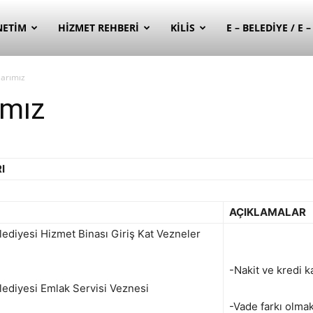
NETIM
HIZMET REHBERI
KILIS
E – BELEDIYE / E 
arımız
ımız
I
AÇIKLAMALAR
elediyesi Hizmet Binası Giriş Kat Vezneler
-Nakit ve kredi ka
elediyesi Emlak Servisi Veznesi
-Vade farkı olma