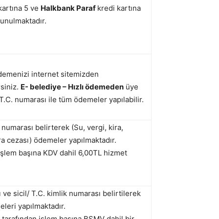
kartına 5 ve
Halkbank Paraf
kredi kartına
sunulmaktadır.
ödemenizi internet sitemizden
rsiniz.
E- belediye – Hızlı ödemeden
üye
T.C. numarası ile tüm ödemeler yapılabilir.
k numarası belirterek (Su, vergi, kira,
ra cezası) ödemeler yapılmaktadır.
işlem başına KDV dahil 6,00TL hizmet
e sicil/ T.C. kimlik numarası belirtilerek
leri yapılmaktadır.
 tarafından işlem başına BSMV dahil bir