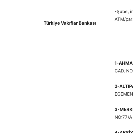
-Şube, in
ATM/para
Türkiye Vakıflar Bankası
1-AHMA
CAD. NO
2-ALTI
EGEMENL
3-MERKE
NO:77/A
4-AKSİY