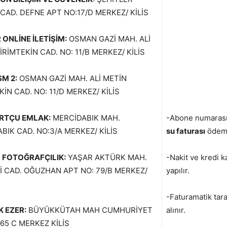
 CAD. DEFNE APT NO:17/D MERKEZ/ KİLİS
 ONLİNE İLETİŞİM:
OSMAN GAZİ MAH. ALİ
İRİMTEKİN CAD. NO: 11/B MERKEZ/ KİLİS
SM 2:
OSMAN GAZİ MAH. ALİ METİN
KİN CAD. NO: 11/D MERKEZ/ KİLİS
RTÇU EMLAK:
MERCİDABIK MAH.
-Abone numarası v
BIK CAD. NO:3/A MERKEZ/ KİLİS
su faturası
ödeme
 FOTOĞRAFÇILIK:
YAŞAR AKTÜRK MAH.
-Nakit ve kredi kar
 CAD. OĞUZHAN APT NO: 79/B MERKEZ/
yapılır.
-Faturamatik tar
 EZER:
BÜYÜKKÜTAH MAH CUMHURİYET
alınır.
65 C MERKEZ KİLİS