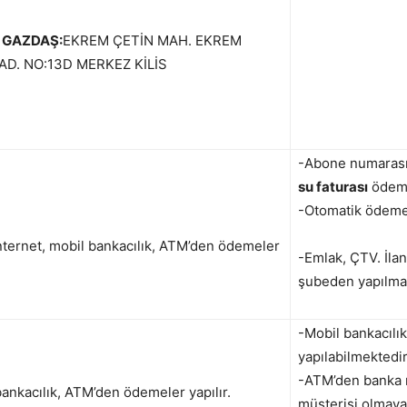
S GAZDAŞ:
EKREM ÇETİN MAH. EKREM
AD. NO:13D MERKEZ KİLİS
-Abone numarası v
su faturası
ödeme
-Otomatik ödeme 
nternet, mobil bankacılık, ATM’den ödemeler
-Emlak, ÇTV. İla
şubeden yapılmak
-Mobil bankacılı
yapılabilmektedir
-ATM’den banka m
bankacılık, ATM’den ödemeler yapılır.
müşterisi olmaya