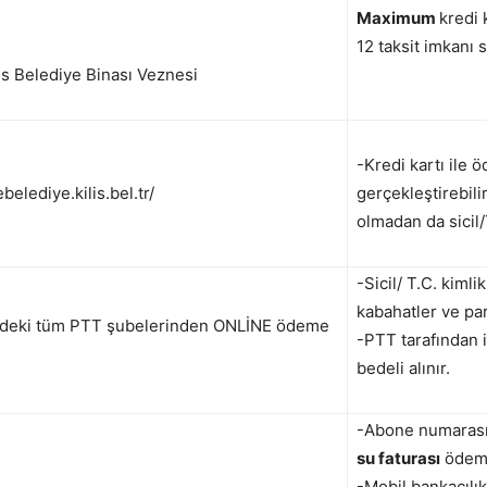
Maximum
kredi 
12 taksit imkanı 
lis Belediye Binası Veznesi
-Kredi kartı ile 
ebelediye.kilis.bel.tr/
gerçekleştirebili
olmadan da sicil/
-Sicil/ T.C. kimli
kabahatler ve pa
e’deki tüm PTT şubelerinden ONLİNE ödeme
-PTT tarafından 
bedeli alınır.
-Abone numarası v
su faturası
ödeme
-Mobil bankacılık