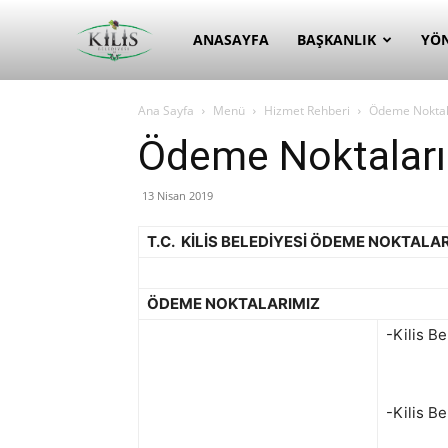
Kilis
ANASAYFA
BAŞKANLIK
YÖ
Ana Sayfa
Menü
Hizmet Rehberi
Ödeme Noktal
Belediyesi
Ödeme Noktalar
13 Nisan 2019
T.C. KİLİS BELEDİYESİ ÖDEME NOKTALAR
ÖDEME NOKTALARIMIZ
-Kilis B
-Kilis B