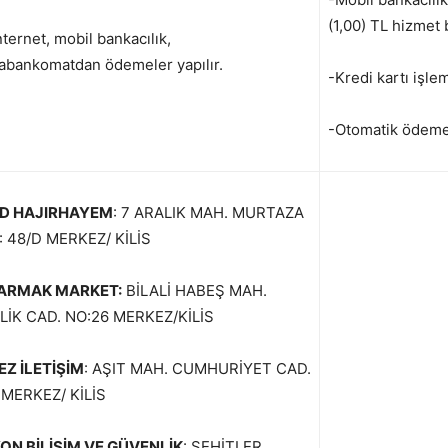
(1,00) TL hizmet b
ternet, mobil bankacılık,
bankomatdan ödemeler yapılır.
-Kredi kartı işle
-Otomatik ödeme 
D HAJIRHAYEM
: 7 ARALIK MAH. MURTAZA
: 48/D MERKEZ/ KİLİS
PARMAK MARKET:
BİLALİ HABEŞ MAH.
İK CAD. NO:26 MERKEZ/KİLİS
Z İLETİŞİM
: AŞIT MAH. CUMHURİYET CAD.
 MERKEZ/ KİLİS
ON BİLİŞİM VE GÜVENLİK
: ŞEHİTLER