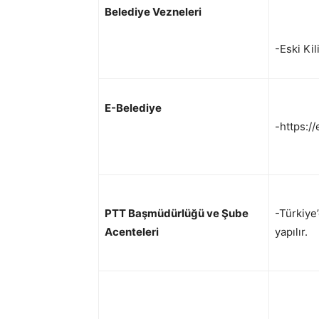
Belediye Vezneleri
-Eski Ki
E-Belediye
-https://
PTT Başmüdürlüğü ve Şube
-Türkiy
Acenteleri
yapılır.