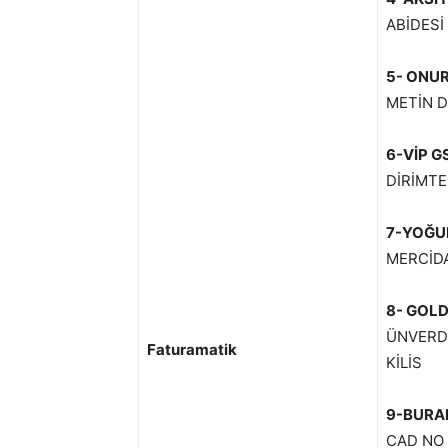
ABİDESİ
5- ONUR
METİN D
6-VİP G
DİRİMTE
7-YOĞU
MERCİDA
8- GOLD
ÜNVERDİ
Faturamatik
KİLİS
9-BURAK
CAD NO 