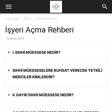
Ana Sayfa
Menü
Hizmet Rehberi
İşyeri Açma Rehberi
15 Nisan 2019
I. SIHHİ MÜESSESE NEDİR?
SIHHİ MÜESSESELERE RUHSAT VERECEK YETKİLİ
MERCİLER KİMLERDİR?
II. GAYRİ SIHHİ MÜESSESE NEDİR?