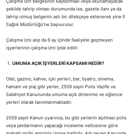
Çalışma izin belgesinin kaybolması veya okunamayacak
şekilde tahrip olması durumunda ise, gazete ilanı ya da
tahrip olmuş belgenin aslı bir dilekçeye eklenerek yine İl
Sağlık Müdürlüğü’ne başvurulur.
Çalışma izni alıp da 6 ay içinde faaliyete geçmeyen
işyerlerinin çalışma izni iptal edilir.
UMUMA AÇIK İŞYERLERİ KAPSAMI NEDİR?
Otel, gazino, kahve, içki yerleri, bar, tiyatro, sinema,
hamam ve plaj gibi yerler, 2559 sayılı Polis Vazife ve
Salahiyet Kanununda umuma açık dinlenme ve eğlence
yerleri olarak tanımlanmaktadır.
2559 sayılı Kanun uyarınca, bu gibi yerlerin açılması polis
veya jandarmanın yapacağı inceleme neticesine göre
mahalli mülki amirinin iznine bağlıdır. Adı geçen Kanunda