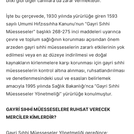
bitki gibi diğer canlılara da zarar vermektedir.
İşte bu çerçevede, 1930 yılında yürürlüğe giren 1593
sayılı Umumi Hıfzıssıhha Kanunu’nun “Gayri Sıhhi
Müesseseler” başlıklı 268-275 inci maddeleri uyarınca
çevre ve toplum sağlığının korunması açısından önem
arzeden gayri sıhhi müesseselerin zararlı etkilerinin yok
edilmesi veya en az düzeye indirilmesi ve doğal
kaynakların kirlenmelere karşı korunması için gayri sıhhi
müesseselerin kontrol altına alınması, ruhsatlandırılması
ve denetlenmesindeki usul ve esasları belirlemek
amacıyla 1995 yılında Sağlık Bakanlığı’nca “Gayri Sıhhi
Müesseseler Yönetmeliği” yürürlüğe konulmuştur.
GAYRİ SIHHİ MÜESSESELERE RUHSAT VERECEK
MERCİLER KİMLERDİR?
Gayri Sıhhi Müesseseler Yönetmeliği gereğince;