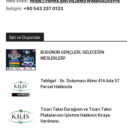
Web sitesi:
https://forms.gle/vd2eMzWMp4AUcsYr8
İletişim:
+90 543 237 0133
İlan ve Duyurular
BUGÜNÜN GENÇLERİ, GELECEĞİN
MESLEKLERİ!
Tebligat : Sn. Dokumacı Ailesi 416 Ada 57
Parsel Hakkında
Ticari Taksi Durağının ve Ticari Taksi
Plakalarının İşletme Hakkının Kiraya
Verilmesi...