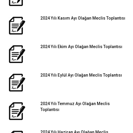
2024 Yılı Kasım Ayı Olağan Meclis Toplantısı
2024 Yılı Ekim Ayı Olağan Meclis Toplantısı
2024 Yılı Eylül Ayı Olağan Meclis Toplantısı
2024 Yılı Temmuz Ayı Olağan Meclis
Toplantısı
2024 Yılı Haziran Ayı Olağan Meclis