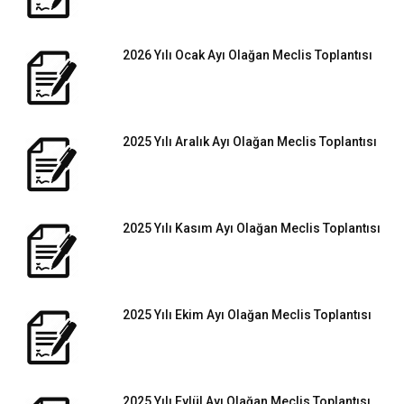
2026 Yılı Ocak Ayı Olağan Meclis Toplantısı
2025 Yılı Aralık Ayı Olağan Meclis Toplantısı
2025 Yılı Kasım Ayı Olağan Meclis Toplantısı
2025 Yılı Ekim Ayı Olağan Meclis Toplantısı
2025 Yılı Eylül Ayı Olağan Meclis Toplantısı