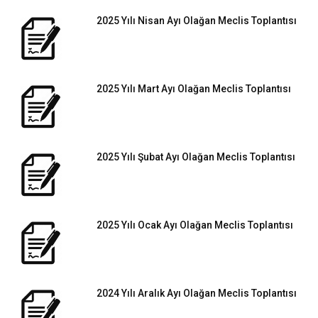
2025 Yılı Nisan Ayı Olağan Meclis Toplantısı
2025 Yılı Mart Ayı Olağan Meclis Toplantısı
2025 Yılı Şubat Ayı Olağan Meclis Toplantısı
2025 Yılı Ocak Ayı Olağan Meclis Toplantısı
2024 Yılı Aralık Ayı Olağan Meclis Toplantısı