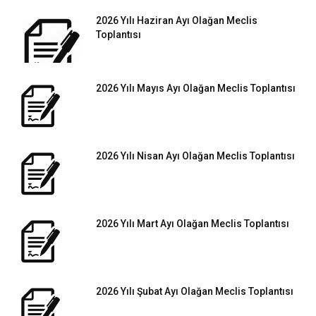
2026 Yılı Haziran Ayı Olağan Meclis
Toplantısı
2026 Yılı Mayıs Ayı Olağan Meclis Toplantısı
2026 Yılı Nisan Ayı Olağan Meclis Toplantısı
2026 Yılı Mart Ayı Olağan Meclis Toplantısı
2026 Yılı Şubat Ayı Olağan Meclis Toplantısı