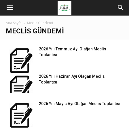
Ana Sayfa
Meclis Gündemi
MECLIS GÜNDEMI
2026 Yılı Temmuz Ayı Olağan Meclis
Toplantısı
2026 Yılı Haziran Ayı Olağan Meclis
Toplantısı
2026 Yılı Mayıs Ayı Olağan Meclis Toplantısı