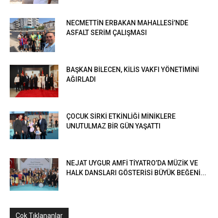
NECMETTİN ERBAKAN MAHALLESİ’NDE
ASFALT SERİM ÇALIŞMASI
BAŞKAN BİLECEN, KİLİS VAKFI YÖNETİMİNİ
AĞIRLADI
ÇOCUK SİRKİ ETKİNLİĞİ MİNİKLERE
UNUTULMAZ BİR GÜN YAŞATTI
NEJAT UYGUR AMFİ TİYATRO’DA MÜZİK VE
HALK DANSLARI GÖSTERİSİ BÜYÜK BEĞENİ...
Çok Tıklananlar