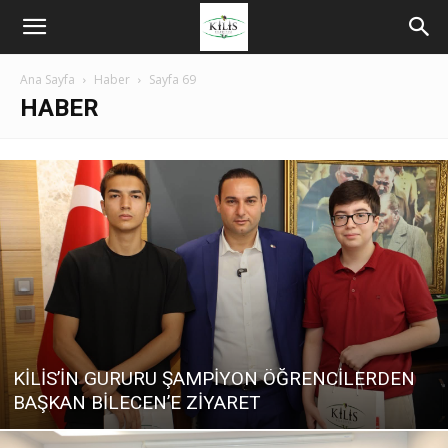
Ana Sayfa
Haber
Sayfa 69
HABER
KİLİS’İN GURURU ŞAMPİYON ÖĞRENCİLERDEN
BAŞKAN BİLECEN’E ZİYARET