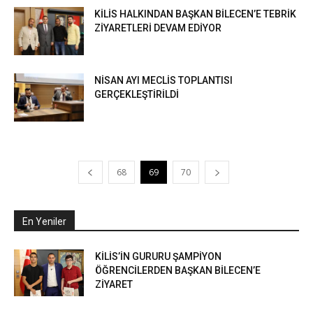
KİLİS HALKINDAN BAŞKAN BİLECEN’E TEBRİK
ZİYARETLERİ DEVAM EDİYOR
NİSAN AYI MECLİS TOPLANTISI
GERÇEKLEŞTİRİLDİ
68
69
70
En Yeniler
KİLİS’İN GURURU ŞAMPİYON
ÖĞRENCİLERDEN BAŞKAN BİLECEN’E
ZİYARET