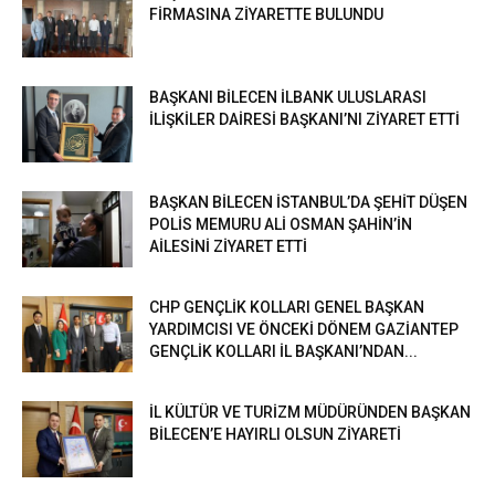
FİRMASINA ZİYARETTE BULUNDU
BAŞKANI BİLECEN İLBANK ULUSLARASI
İLİŞKİLER DAİRESİ BAŞKANI’NI ZİYARET ETTİ
BAŞKAN BİLECEN İSTANBUL’DA ŞEHİT DÜŞEN
POLİS MEMURU ALİ OSMAN ŞAHİN’İN
AİLESİNİ ZİYARET ETTİ
CHP GENÇLİK KOLLARI GENEL BAŞKAN
YARDIMCISI VE ÖNCEKİ DÖNEM GAZİANTEP
GENÇLİK KOLLARI İL BAŞKANI’NDAN...
İL KÜLTÜR VE TURİZM MÜDÜRÜNDEN BAŞKAN
BİLECEN’E HAYIRLI OLSUN ZİYARETİ