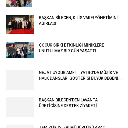
BAŞKAN BİLECEN, KİLİS VAKFI YÖNETİMİNİ
AĞIRLADI
ÇOCUK SİRKİ ETKİNLİĞİ MİNİKLERE
UNUTULMAZ BİR GÜN YAŞATTI
NEJAT UYGUR AMFİ TİYATRO’DA MÜZİK VE
HALK DANSLARI GÖSTERİSİ BÜYÜK BEĞENİ...
BAŞKAN BİLECEN’DEN LAVANTA
ÜRETİCİSİNE DESTEK ZİYARETİ
TEMİZLİK İŞLERİ MÜDÜRLÜĞÜ ARAÇ