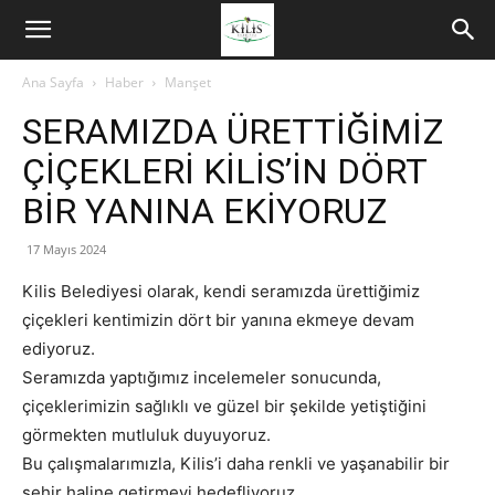
Ana Sayfa
Haber
Manşet
SERAMIZDA ÜRETTİĞİMİZ
ÇİÇEKLERİ KİLİS’İN DÖRT
BİR YANINA EKİYORUZ
17 Mayıs 2024
Kilis Belediyesi olarak, kendi seramızda ürettiğimiz
çiçekleri kentimizin dört bir yanına ekmeye devam
ediyoruz.
Seramızda yaptığımız incelemeler sonucunda,
çiçeklerimizin sağlıklı ve güzel bir şekilde yetiştiğini
görmekten mutluluk duyuyoruz.
Bu çalışmalarımızla, Kilis’i daha renkli ve yaşanabilir bir
şehir haline getirmeyi hedefliyoruz.