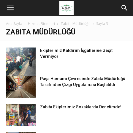
Ana Sayfa
Hizmet Birimleri
Zabıta Müdürlüğü
Sayfa 3
ZABITA MÜDÜRLÜĞÜ
Ekiplerimiz Kaldırım İşgallerine Geçit
Vermiyor
Paşa Hamamı Çevresinde Zabıta Müdürlüğü
Tarafından Çizgi Uygulaması Başlatıldı
Zabıta Ekiplerimiz Sokaklarda Denetimde!