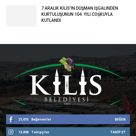
7 ARALIK KİLİS’İN DÜŞMAN İŞGALİNDEN
KURTULUŞUNUN 104. YILI COŞKUYLA
KUTLANDI
21,015
Beğenenler
BEĞEN
13,898
Takipçiler
TAKIP ET