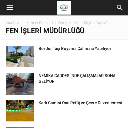
Ana Sayfa
Hizmet Birimleri
Fen İşleri Müdürlüğü
Sayfa 3
FEN İŞLERI MÜDÜRLÜĞÜ
Bordur Taşı Boyama Çalıması Yapılıyor
NEMİKA CADDESİ’NDE ÇALIŞMALAR SONA
GELİYOR
Kadı Camisi Önü Refüj ve Çevre Düzenlemesi