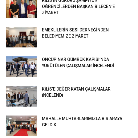
KİLİS’İN GURURU ŞAMPİYON
ÖĞRENCİLERDEN BAŞKAN BİLECEN’E
ZİYARET
EMEKLİLERİN SESİ DERNEĞİNDEN
BELEDİYEMİZE ZİYARET
ÖNCÜPINAR GÜMRÜK KAPISI’NDA
YÜRÜTÜLEN ÇALIŞMALAR İNCELENDİ
KİLİS’E DEĞER KATAN ÇALIŞMALAR
İNCELENDİ
MAHALLE MUHTARLARIMIZLA BİR ARAYA
GELDİK