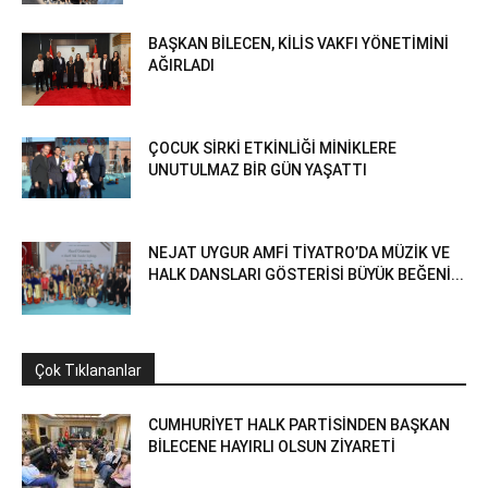
BAŞKAN BİLECEN, KİLİS VAKFI YÖNETİMİNİ
AĞIRLADI
ÇOCUK SİRKİ ETKİNLİĞİ MİNİKLERE
UNUTULMAZ BİR GÜN YAŞATTI
NEJAT UYGUR AMFİ TİYATRO’DA MÜZİK VE
HALK DANSLARI GÖSTERİSİ BÜYÜK BEĞENİ...
Çok Tıklananlar
CUMHURİYET HALK PARTİSİNDEN BAŞKAN
BİLECENE HAYIRLI OLSUN ZİYARETİ