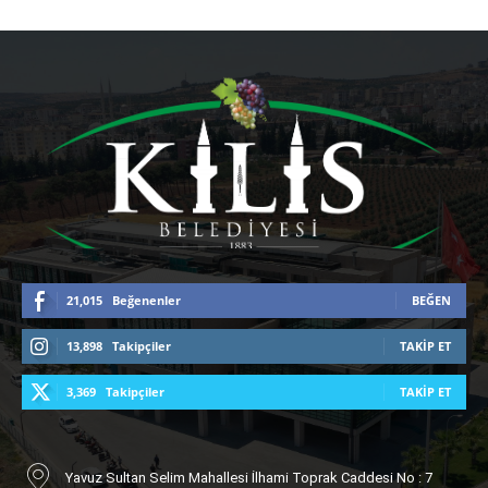
21,015
Beğenenler
BEĞEN
13,898
Takipçiler
TAKIP ET
3,369
Takipçiler
TAKIP ET
Yavuz Sultan Selim Mahallesi İlhami Toprak Caddesi No : 7