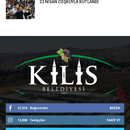
23 NİSAN COŞKUYLA KUTLANDI
21,015
Beğenenler
BEĞEN
13,898
Takipçiler
TAKIP ET