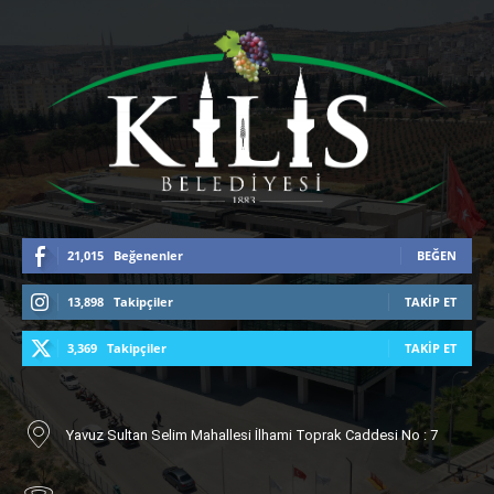
21,015
Beğenenler
BEĞEN
13,898
Takipçiler
TAKIP ET
3,369
Takipçiler
TAKIP ET
Yavuz Sultan Selim Mahallesi İlhami Toprak Caddesi No : 7