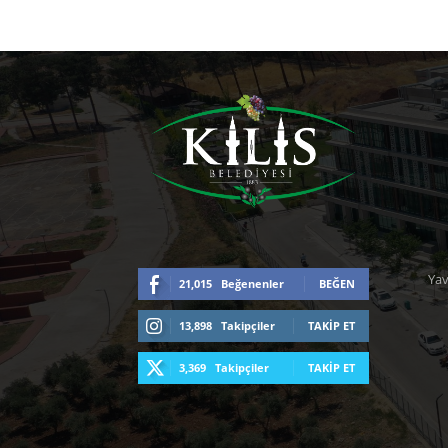
Yav
21,015
Beğenenler
BEĞEN
13,898
Takipçiler
TAKIP ET
3,369
Takipçiler
TAKIP ET