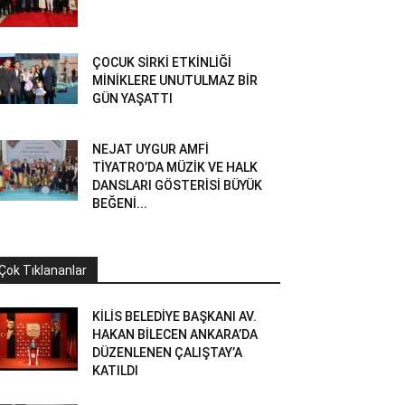
ÇOCUK SİRKİ ETKİNLİĞİ
MİNİKLERE UNUTULMAZ BİR
GÜN YAŞATTI
NEJAT UYGUR AMFİ
TİYATRO’DA MÜZİK VE HALK
DANSLARI GÖSTERİSİ BÜYÜK
BEĞENİ...
Çok Tıklananlar
KİLİS BELEDİYE BAŞKANI AV.
HAKAN BİLECEN ANKARA’DA
DÜZENLENEN ÇALIŞTAY’A
KATILDI