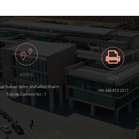
ADRES
FAKS
uz Sultan Selim Mahallesi İlhami
+90 348 813 2517
Toprak Caddesi No : 7