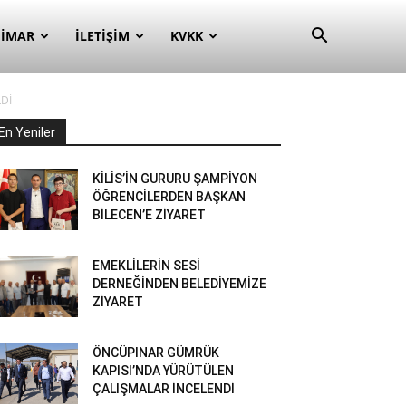
– İMAR
İLETIŞIM
KVKK
LDİ
En Yeniler
KİLİS’İN GURURU ŞAMPİYON
ÖĞRENCİLERDEN BAŞKAN
BİLECEN’E ZİYARET
EMEKLİLERİN SESİ
DERNEĞİNDEN BELEDİYEMİZE
ZİYARET
ÖNCÜPINAR GÜMRÜK
KAPISI’NDA YÜRÜTÜLEN
ÇALIŞMALAR İNCELENDİ