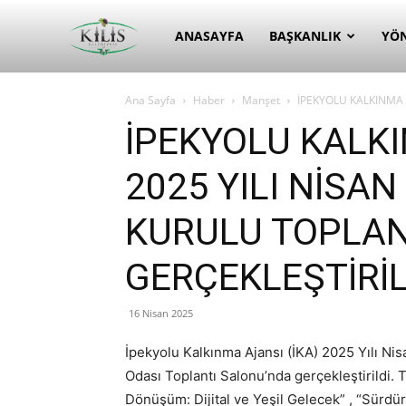
Kilis
ANASAYFA
BAŞKANLIK
YÖ
Ana Sayfa
Haber
Manşet
İPEKYOLU KALKINMA A
Belediyesi
İPEKYOLU KALKI
2025 YILI NİSAN
KURULU TOPLAN
GERÇEKLEŞTİRİL
16 Nisan 2025
İpekyolu Kalkınma Ajansı (İKA) 2025 Yılı Nis
Odası Toplantı Salonu’nda gerçekleştirildi. 
Dönüşüm: Dijital ve Yeşil Gelecek” , “Sürdü