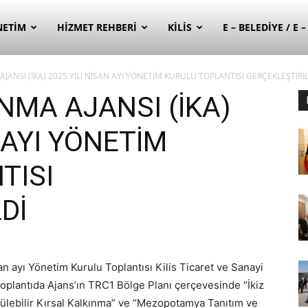
NETIM
HIZMET REHBERI
KILIS
E – BELEDIYE / E 
JANSI (İKA) 2025 YILI NİSAN AYI YÖNETİM KURULU TOPLANTISI GERÇEKLEŞTİRİ
NMA AJANSI (İKA)
 AYI YÖNETİM
TISI
Dİ
an ayı Yönetim Kurulu Toplantısı Kilis Ticaret ve Sanayi
Toplantıda Ajans’ın TRC1 Bölge Planı çerçevesinde “İkiz
rülebilir Kırsal Kalkınma” ve “Mezopotamya Tanıtım ve