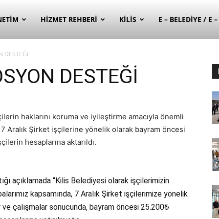
NETIM
HIZMET REHBERI
KILIS
E – BELEDIYE / E 
N DESTEĞİ
OSYON DESTEĞİ
çilerin haklarını koruma ve iyileştirme amacıyla önemli
 Aralık Şirket işçilerine yönelik olarak bayram öncesi
lerin hesaplarına aktarıldı.
ğı açıklamada “Kilis Belediyesi olarak işçilerimizin
alarımız kapsamında, 7 Aralık Şirket işçilerimize yönelik
ler ve çalışmalar sonucunda, bayram öncesi 25.200₺