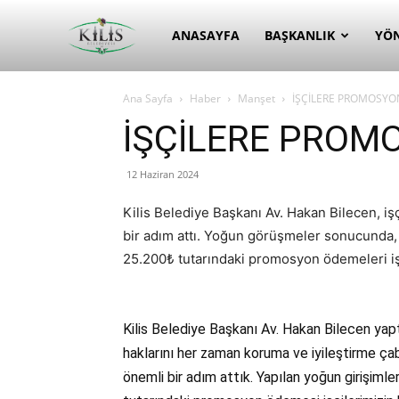
Kilis
ANASAYFA
BAŞKANLIK
YÖ
Ana Sayfa
Haber
Manşet
İŞÇİLERE PROMOSYO
Belediyesi
İŞÇİLERE PROM
12 Haziran 2024
Kilis Belediye Başkanı Av. Hakan Bilecen, iş
bir adım attı. Yoğun görüşmeler sonucunda, 7
25.200₺ tutarındaki promosyon ödemeleri işçi
Kilis Belediye Başkanı Av. Hakan Bilecen yaptı
haklarını her zaman koruma ve iyileştirme çab
önemli bir adım attık. Yapılan yoğun girişim