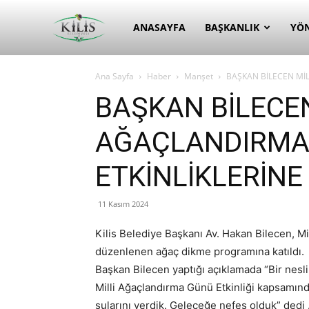
Kilis
ANASAYFA
BAŞKANLIK
YÖ
Ana Sayfa
Haber
Manşet
BAŞKAN BİLECEN MİL
Belediyesi
BAŞKAN BİLECEN
AĞAÇLANDIRMA
ETKİNLİKLERİNE
11 Kasım 2024
Kilis Belediye Başkanı Av. Hakan Bilecen, M
düzenlenen ağaç dikme programına katıldı.
Başkan Bilecen yaptığı açıklamada “Bir nesli
Milli Ağaçlandırma Günü Etkinliği kapsamında
sularını verdik. Geleceğe nefes olduk” dedi 