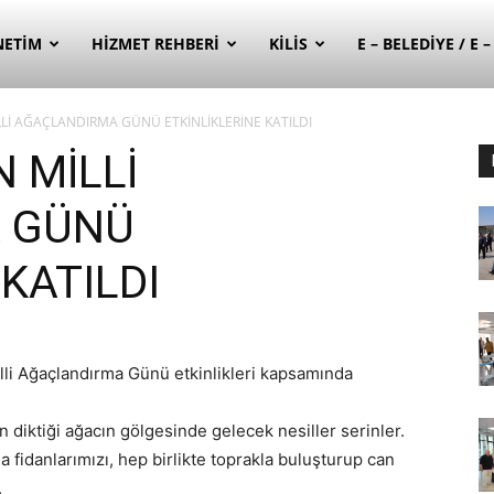
NETIM
HIZMET REHBERI
KILIS
E – BELEDIYE / E 
Lİ AĞAÇLANDIRMA GÜNÜ ETKİNLİKLERİNE KATILDI
 MİLLİ
 GÜNÜ
 KATILDI
illi Ağaçlandırma Günü etkinlikleri kapsamında
n diktiği ağacın gölgesinde gelecek nesiller serinler.
 fidanlarımızı, hep birlikte toprakla buluşturup can
.