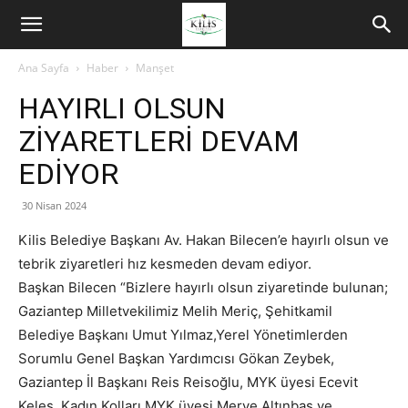
Ana Sayfa
Haber
Manşet
HAYIRLI OLSUN
ZİYARETLERİ DEVAM
EDİYOR
30 Nisan 2024
Kilis Belediye Başkanı Av. Hakan Bilecen’e hayırlı olsun ve
tebrik ziyaretleri hız kesmeden devam ediyor.
Başkan Bilecen “Bizlere hayırlı olsun ziyaretinde bulunan;
Gaziantep Milletvekilimiz Melih Meriç, Şehitkamil
Belediye Başkanı Umut Yılmaz,Yerel Yönetimlerden
Sorumlu Genel Başkan Yardımcısı Gökan Zeybek,
Gaziantep İl Başkanı Reis Reisoğlu, MYK üyesi Ecevit
Keleş, Kadın Kolları MYK üyesi Merve Altınbaş ve