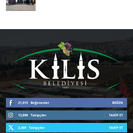
21,015
Beğenenler
BEĞEN
13,898
Takipçiler
TAKIP ET
3,369
Takipçiler
TAKIP ET