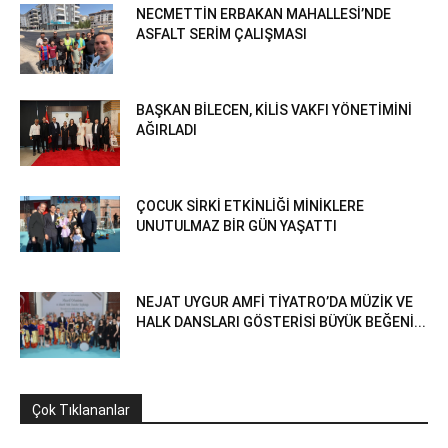
NECMETTİN ERBAKAN MAHALLESİ’NDE
ASFALT SERİM ÇALIŞMASI
BAŞKAN BİLECEN, KİLİS VAKFI YÖNETİMİNİ
AĞIRLADI
ÇOCUK SİRKİ ETKİNLİĞİ MİNİKLERE
UNUTULMAZ BİR GÜN YAŞATTI
NEJAT UYGUR AMFİ TİYATRO’DA MÜZİK VE
HALK DANSLARI GÖSTERİSİ BÜYÜK BEĞENİ...
Çok Tıklananlar