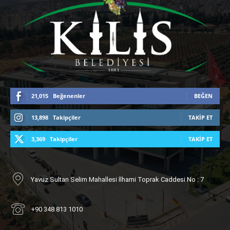
21,015
Beğenenler
BEĞEN
13,898
Takipçiler
TAKIP ET
3,369
Takipçiler
TAKIP ET
Yavuz Sultan Selim Mahallesi İlhami Toprak Caddesi No : 7
+90 348 813 1010