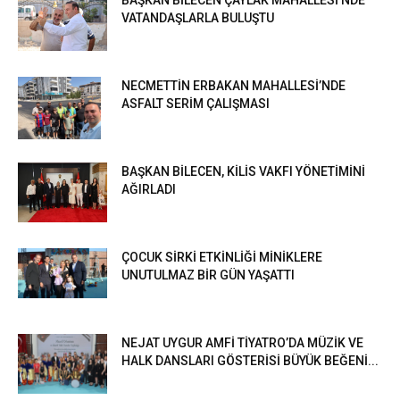
BAŞKAN BİLECEN ÇAYLAK MAHALLESİ’NDE
VATANDAŞLARLA BULUŞTU
NECMETTİN ERBAKAN MAHALLESİ’NDE
ASFALT SERİM ÇALIŞMASI
BAŞKAN BİLECEN, KİLİS VAKFI YÖNETİMİNİ
AĞIRLADI
ÇOCUK SİRKİ ETKİNLİĞİ MİNİKLERE
UNUTULMAZ BİR GÜN YAŞATTI
NEJAT UYGUR AMFİ TİYATRO’DA MÜZİK VE
HALK DANSLARI GÖSTERİSİ BÜYÜK BEĞENİ...