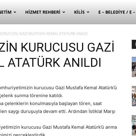
NETIM
HIZMET REHBERI
KILIS
E – BELEDIYE / E 
KURUCUSU GAZİ MUSTAFA KEMAL ATATÜRK ANILDI
ZİN KURUCUSU GAZİ
 ATATÜRK ANILDI
Cumhuriyetimizin kurucusu Gazi Mustafa Kemal Atatürk’ü
lenk sunma törenine katıldı.
na çelenklerin konulmasıyla başlayan tören, saat
ilen saygı duruşuyla devam etti. Ardından İstiklal Marşı
iyetimizin kurucusu Gazi Mustafa Kemal Atatürk’ü anma
mizi gerçekleştirdik.