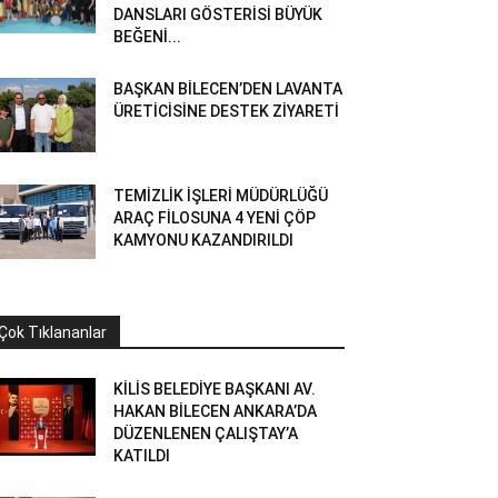
DANSLARI GÖSTERİSİ BÜYÜK
BEĞENİ...
BAŞKAN BİLECEN’DEN LAVANTA
ÜRETİCİSİNE DESTEK ZİYARETİ
TEMİZLİK İŞLERİ MÜDÜRLÜĞÜ
ARAÇ FİLOSUNA 4 YENİ ÇÖP
KAMYONU KAZANDIRILDI
Çok Tıklananlar
KİLİS BELEDİYE BAŞKANI AV.
HAKAN BİLECEN ANKARA’DA
DÜZENLENEN ÇALIŞTAY’A
KATILDI