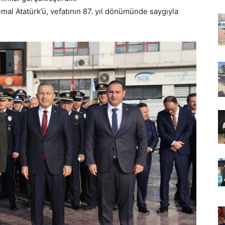
al Atatürk’ü, vefatının 87. yıl dönümünde saygıyla