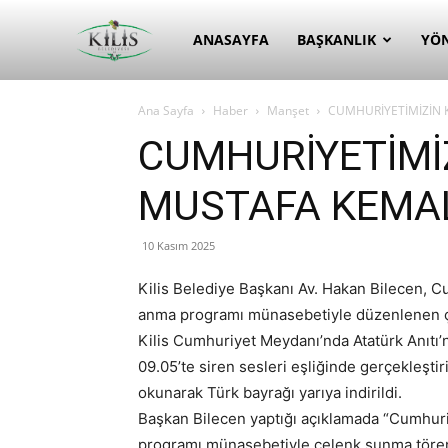
Kilis
ANASAYFA
BAŞKANLIK
YÖ
Ana Sayfa
Haber
Manşet
CUMHURİYETİMİZİN 
Belediyesi
CUMHURİYETİMİ
MUSTAFA KEMAL
10 Kasım 2025
Kilis Belediye Başkanı Av. Hakan Bilecen, 
anma programı münasebetiyle düzenlenen çe
Kilis Cumhuriyet Meydanı’nda Atatürk Anıtı’
09.05’te siren sesleri eşliğinde gerçekleştir
okunarak Türk bayrağı yarıya indirildi.
Başkan Bilecen yaptığı açıklamada “Cumhur
programı münasebetiyle çelenk sunma töreni