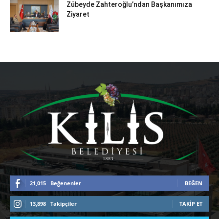
Zübeyde Zahteroğlu’ndan Başkanımıza
Ziyaret
21,015
Beğenenler
BEĞEN
13,898
Takipçiler
TAKIP ET