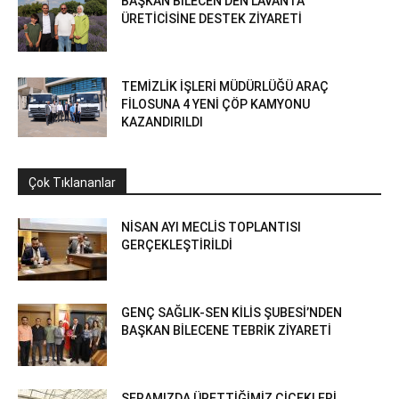
BAŞKAN BİLECEN’DEN LAVANTA
ÜRETİCİSİNE DESTEK ZİYARETİ
TEMİZLİK İŞLERİ MÜDÜRLÜĞÜ ARAÇ
FİLOSUNA 4 YENİ ÇÖP KAMYONU
KAZANDIRILDI
Çok Tıklananlar
NİSAN AYI MECLİS TOPLANTISI
GERÇEKLEŞTİRİLDİ
GENÇ SAĞLIK-SEN KİLİS ŞUBESİ’NDEN
BAŞKAN BİLECENE TEBRİK ZİYARETİ
SERAMIZDA ÜRETTİĞİMİZ ÇİÇEKLERİ