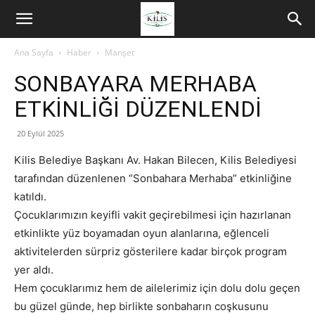
Ana Sayfa
Haber
Manşet
SONBAYARA MERHABA
ETKİNLİĞİ DÜZENLENDİ
20 Eylül 2025
Kilis Belediye Başkanı Av. Hakan Bilecen, Kilis Belediyesi
tarafından düzenlenen “Sonbahara Merhaba” etkinliğine
katıldı.
Çocuklarımızın keyifli vakit geçirebilmesi için hazırlanan
etkinlikte yüz boyamadan oyun alanlarına, eğlenceli
aktivitelerden sürpriz gösterilere kadar birçok program
yer aldı.
Hem çocuklarımız hem de ailelerimiz için dolu dolu geçen
bu güzel günde, hep birlikte sonbaharın coşkusunu