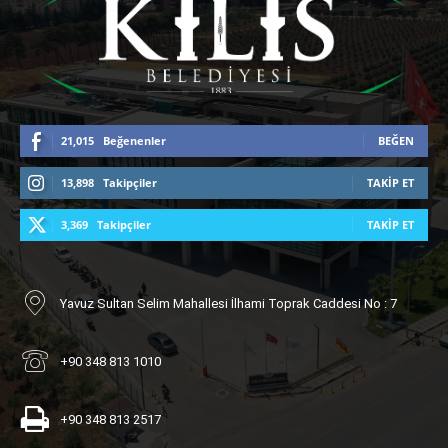
21,015
Beğenenler
BEĞEN
13,898
Takipçiler
TAKIP ET
3,369
Takipçiler
TAKIP ET
Yavuz Sultan Selim Mahallesi İlhami Toprak Caddesi No : 7
+90 348 813 1010
+90 348 813 2517