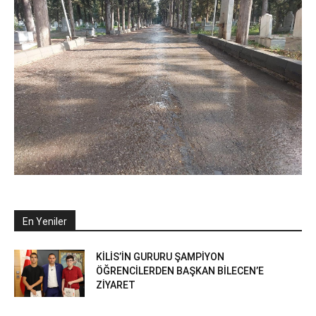
En Yeniler
KİLİS’İN GURURU ŞAMPİYON
ÖĞRENCİLERDEN BAŞKAN BİLECEN’E
ZİYARET