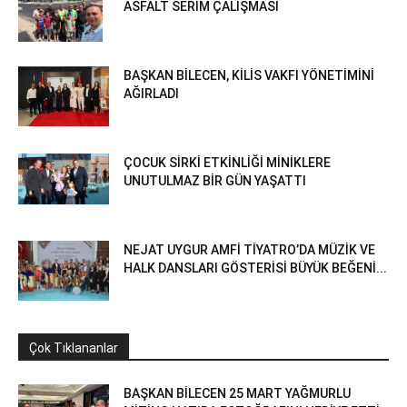
ASFALT SERİM ÇALIŞMASI
BAŞKAN BİLECEN, KİLİS VAKFI YÖNETİMİNİ
AĞIRLADI
ÇOCUK SİRKİ ETKİNLİĞİ MİNİKLERE
UNUTULMAZ BİR GÜN YAŞATTI
NEJAT UYGUR AMFİ TİYATRO’DA MÜZİK VE
HALK DANSLARI GÖSTERİSİ BÜYÜK BEĞENİ...
Çok Tıklananlar
BAŞKAN BİLECEN 25 MART YAĞMURLU