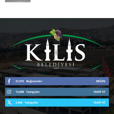
21,015
Beğenenler
BEĞEN
13,898
Takipçiler
TAKIP ET
3,369
Takipçiler
TAKIP ET