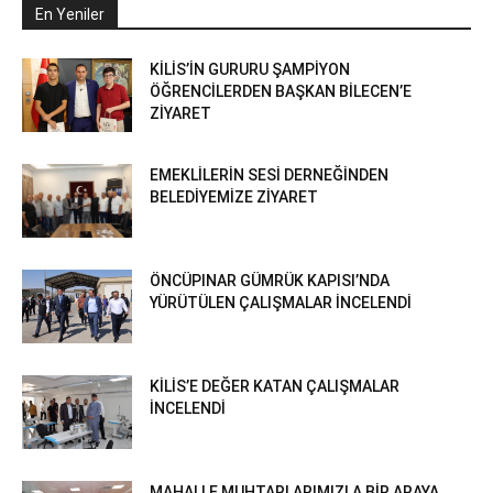
En Yeniler
KİLİS’İN GURURU ŞAMPİYON
ÖĞRENCİLERDEN BAŞKAN BİLECEN’E
ZİYARET
EMEKLİLERİN SESİ DERNEĞİNDEN
BELEDİYEMİZE ZİYARET
ÖNCÜPINAR GÜMRÜK KAPISI’NDA
YÜRÜTÜLEN ÇALIŞMALAR İNCELENDİ
KİLİS’E DEĞER KATAN ÇALIŞMALAR
İNCELENDİ
MAHALLE MUHTARLARIMIZLA BİR ARAYA