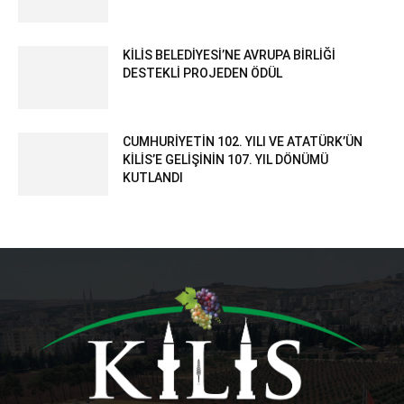
KİLİS BELEDİYESİ’NE AVRUPA BİRLİĞİ
DESTEKLİ PROJEDEN ÖDÜL
CUMHURİYETİN 102. YILI VE ATATÜRK’ÜN
KİLİS’E GELİŞİNİN 107. YIL DÖNÜMÜ
KUTLANDI