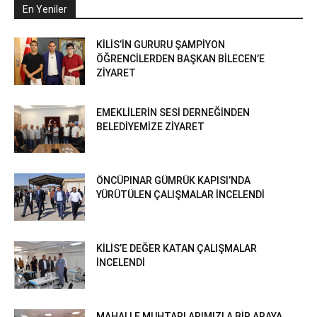
En Yeniler
KİLİS’İN GURURU ŞAMPİYON
ÖĞRENCİLERDEN BAŞKAN BİLECEN’E
ZİYARET
EMEKLİLERİN SESİ DERNEĞİNDEN
BELEDİYEMİZE ZİYARET
ÖNCÜPINAR GÜMRÜK KAPISI’NDA
YÜRÜTÜLEN ÇALIŞMALAR İNCELENDİ
KİLİS’E DEĞER KATAN ÇALIŞMALAR
İNCELENDİ
MAHALLE MUHTARLARIMIZLA BİR ARAYA