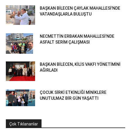
BAŞKAN BİLECEN ÇAYLAK MAHALLESİ’NDE
VATANDAŞLARLA BULUŞTU
NECMETTİN ERBAKAN MAHALLESİ’NDE
ASFALT SERİM ÇALIŞMASI
BAŞKAN BİLECEN, KİLİS VAKFI YÖNETİMİNİ
AĞIRLADI
ÇOCUK SİRKİ ETKİNLİĞİ MİNİKLERE
UNUTULMAZ BİR GÜN YAŞATTI
Çok Tıklananlar