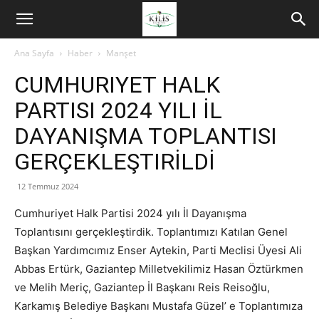
Ana Sayfa
Haber
Manşet
CUMHURIYET HALK
PARTISI 2024 YILI İL
DAYANIŞMA TOPLANTISI
GERÇEKLEŞTIRİLDİ
12 Temmuz 2024
Cumhuriyet Halk Partisi 2024 yılı İl Dayanışma
Toplantısını gerçekleştirdik. Toplantımızı Katılan Genel
Başkan Yardımcımız Enser Aytekin, Parti Meclisi Üyesi Ali
Abbas Ertürk, Gaziantep Milletvekilimiz Hasan Öztürkmen
ve Melih Meriç, Gaziantep İl Başkanı Reis Reisoğlu,
Karkamış Belediye Başkanı Mustafa Güzel’ e Toplantımıza