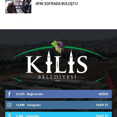
AYNI SOFRADA BULUŞTU
21,015
Beğenenler
BEĞEN
13,898
Takipçiler
TAKIP ET
3,369
Takipçiler
TAKIP ET