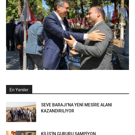
En Yeniler
SEVE BARAJI’NA YENİ MESİRE ALANI
KAZANDIRILIYOR
KİLİS’İN GURURU ŞAMPİYON